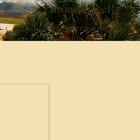
Zitronenhügel!
Wir freuen uns auf
zahlreiche Gäste!