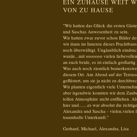
EIN ZUHAUSE WEIT 
VON ZU HAUSE
"Wir hatten das Glück die ersten Gäst
und Saschas Anwesenheit zu sein.
Wir hatten zwar zuvor schon Bilder de
wir dann im Inneren dieses Prachtbaus
noch überwältigt. Unglaublich eindruc
wurde...mit soooooo vielen liebevollen
an euch beide, es ist einfach großarti
Was auch noch ziemlich bemerkenswert i
diesem Ort. Am Abend auf der Terrasse
geflüstert, um sie ja nicht zu durchbre
Wir planten eigentlich viele Unterne
aber irgendwie konnten wir dem Zaube
tollen Atmosphäre nicht entfliehen. Als
hier und.......es war absolut die richti
Alexandra und Sascha - vielen,vielen 
traumhafte Unterkunft."
Gerhard, Michael, Alexandra, Lisa