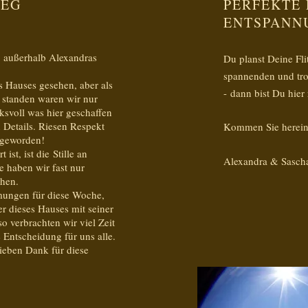
WEG
PERFEKTE
ENTSPANN
e außerhalb Alexandras
Du planst Deine Fl
spannenden und tro
s Hauses gesehen, aber als
- dann bist Du hier 
 standen waren wir nur
ksvoll was hier geschaffen
 Details. Riesen Respekt
Kommen Sie herein 
g geworden!
st, ist die Stille an
Alexandra & Sasch
 haben wir fast nur
chen.
hmungen für diese Woche,
r dieses Hauses mit seiner
o verbrachten wir viel Zeit
ge Entscheidung für uns alle.
lieben Dank für diese